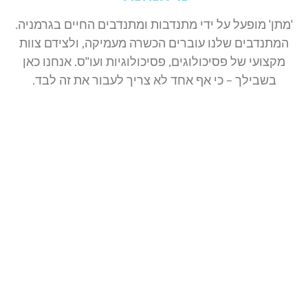
'מתן' מופעל על ידי מתנדבות ומתנדבים החיים בגרמניה.
המתנדבים שלנו עוברים הכשרה מעמיקה, ולצידם צוות
מקצועי של פסיכולוגים, פסיכולוגיות ועו"ס. אנחנו כאן
בשבילך – כי אף אחד לא צריך לעבור את זה לבד.
מה עובר על מהגרים ישראלים
שמונה חודשים לאחר ה-7.10?
"הכול עומד במקום, הזמן ממשיך ללכת"
למאמר המלא